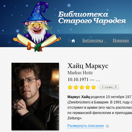
Библиотека
Новинки
Хайц Маркус
Markus Heitz
10.10.1971 — …
1 голос, 5
Маркус Хайц
родился 10 октября 1971
(Zweibrücken) в Баварии. В 1991 год
отслужил в армии (его часть располаг
по германской филологии и преподав
Zeitung».
Сайт автора
Развернуть описание