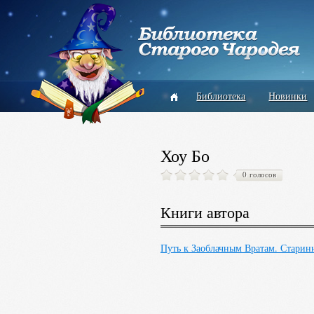
Библиотека
Новинки
Хоу Бо
0 голосов
Книги автора
Путь к Заоблачным Вратам. Старин