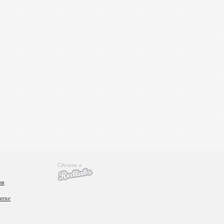
Сделано в
ия
итке