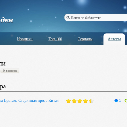
Новинки
Топ 100
Сериалы
Авторы
ли
0 голосов
ра
ым Вратам. Старинная проза Китая
1