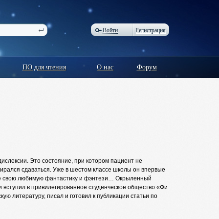
Войти
Регистрация
ПО для чтения
О нас
Форум
ислексии. Это состояние, при котором пациент не
бирался сдаваться. Уже в шестом классе школы он впервые
оле свою любимую фантастику и фэнтези… Окрыленный
 и вступил в привилегированное студенческое общество «Фи
ую литературу, писал и готовил к публикации статьи по
 инвалидов и тренировал второй состав университетской