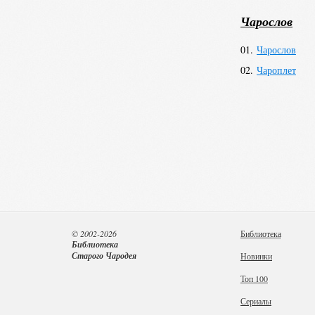
В настоящее время
Чарослов
студентов-медико
велосипеде и плав
01.
Чарослов
Сайт автора (англ.
Википедия (англ.)
02.
Чароплет
© 2002-2026
Библиотека
Библиотека
Старого Чародея
Новинки
Топ 100
Сериалы