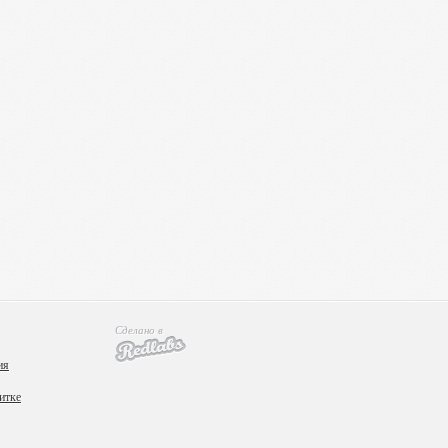
верситета; он ведет курс писательского мастерства для
ободное время молодой автор с удовольствием гоняет на
нем облысении.
Сделано в
ия
итке