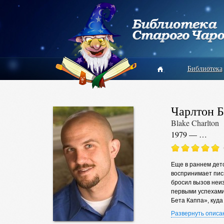
Библиотека
Чарлтон 
Blake Charlton
1979 — …
Еще в раннем дет
воспринимает пись
бросил вызов неи
первыми успехами,
Бета Каппа», куда
медицинской тема
Развернуть описа
команды по амери