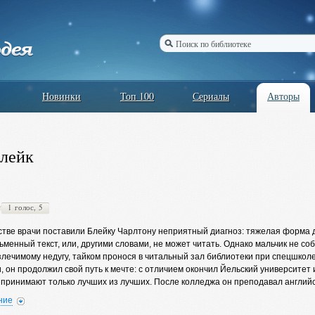
Новинки
Топ 100
Сериалы
Авторы
Блейк
1 голос, 5
стве врачи поставили Блейку Чарлтону неприятный диагноз: тяжелая форма д
менный текст, или, другими словами, не может читать. Однако мальчик не со
злечимому недугу, тайком пронося в читальный зал библиотеки при спецшк
 он продолжил свой путь к мечте: с отличием окончил Йельский университет
 принимают только лучших из лучших. После колледжа он преподавал английск
тике в Калифорнийском и Стэнфордском университетах, занимался обучением
ние
канскому футболу.