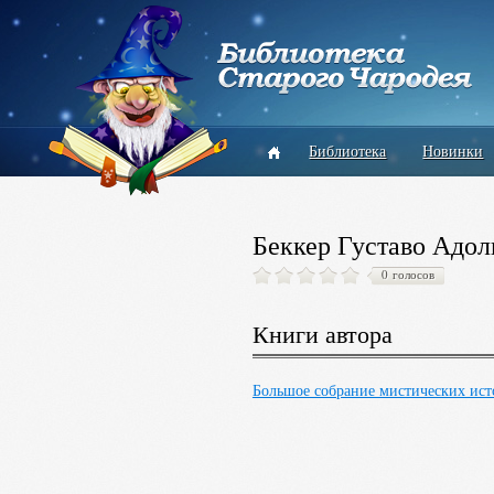
Библиотека
Новинки
Беккер Густаво Адо
0 голосов
Книги автора
Большое собрание мистических ист