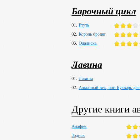
Барочный цикл
Сайт автора (англ.)
Фантлаб
Википедия
01.
Ртуть
02.
Король бродяг
03.
Одалиска
Лавина
01.
Лавина
02.
Алмазный век, или Букварь для
Другие книги а
Анафем
Зодиак