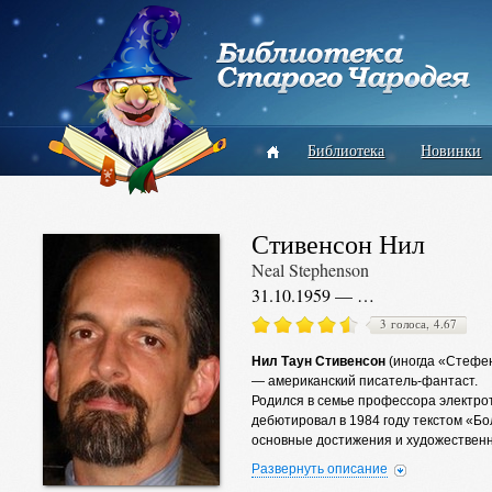
Библиотека
Новинки
Стивенсон Нил
Neal Stephenson
31.10.1959 — …
3 голоса, 4.67
Нил Таун Стивенсон
(иногда «Стефен
— американский писатель-фантаст.
Родился в семье профессора электро
дебютировал в 1984 году текстом «Бо
основные достижения и художественн
Лауреат премии «Хьюго» (1996). Иног
Развернуть описание
Стивенсона за его почти провидчески