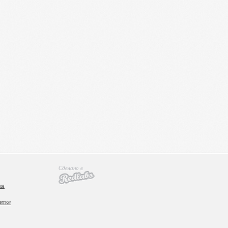
Сделано в
ия
итке