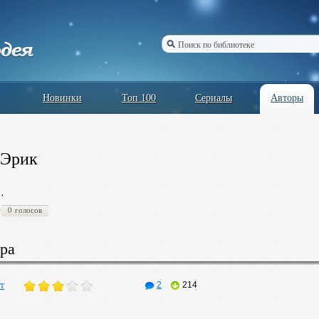
Новинки
Топ 100
Сериалы
Авторы
 Эрик
…
0 голосов
ра
т
2
214