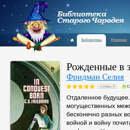
Библиотека
Новинки
Рожденные в 
Фридман Селия
1 голос, 5
С
Отдаленное будущее. 
могущественных межп
бесконечно разных во
войной и войну почи