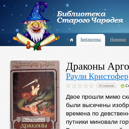
Библиотека
Новинки
Драконы Арго
Раули Кристофер
0 голосов
С
Двое прошли мимо ска
были высечены изобр
времена по девствен
путники миновали гор