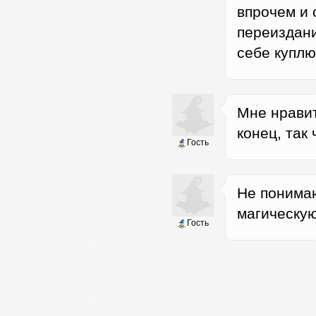
впрочем и 
переиздани
себе куплю
Мне нравит
конец, так
Гость
Не понимаю
магическую
Гость