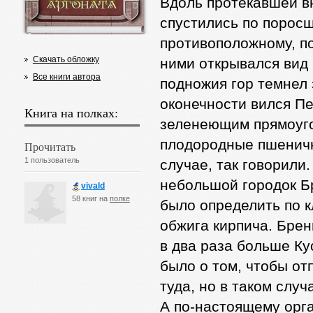
Вдоль протекавшей вн
спустились по поросш
противоположному, п
Скачать обложку
ними открывался вид
Все книги автора
подножия гор темнел 
оконечности вился Пе
Книга на полках:
зеленеющим прямоуго
плодородные пшеничн
Прочитать
1 пользователь
случае, так говорили
небольшой городок Б
vivald
58 книг на
полке
было определить по 
обжига кирпича. Брен
в два раза больше Ку
было о том, чтобы от
туда, но в таком слу
А по-настоящему орг