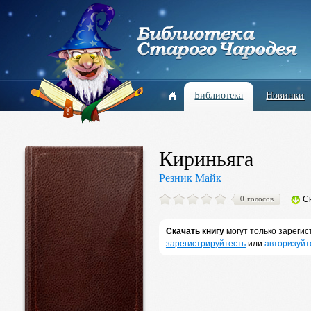
Библиотека
Новинки
Кириньяга
Резник Майк
0 голосов
С
Скачать книгу
могут только зареги
зарегистрируйтесть
или
авторизуйт