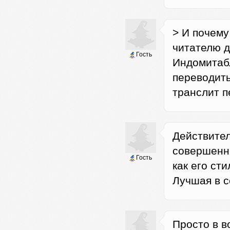
> И почему
читателю д
Гость
Индомитабл
переводить
транслит п
Действител
совершенно
Гость
как его ст
Лучшая в с
Просто в в