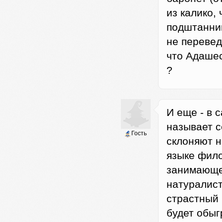
из калико,
подштанник
не перевед
что Адашес
?
И еще - в 
называет 
Гость
склоняют н
языке фил
занимающег
натуралиста
страстный 
будет обыг