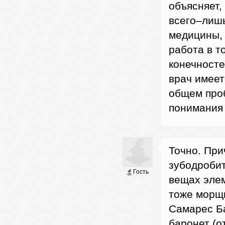
объясняет, 
всего–лишь
медицины, 
работа в т
конечносте
врач имеет
общем проб
понимания 
Точно. При
зубодробит
Гость
вещах элем
тоже морщи
Самарес Ба
баронет (о