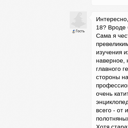
Интересно,
18? Вроде 
Гость
Сама я чес
превеликим
изучения и
наверное,
главного г
стороны на
профессион
очень кати
энциклопед
всего - от
полотняных
Хотя старат