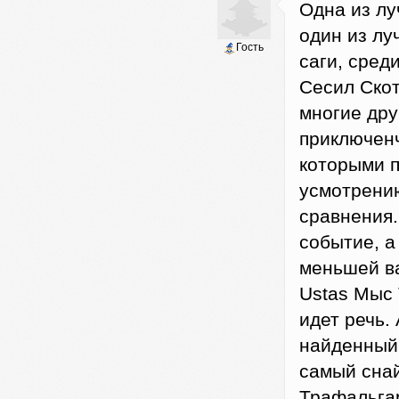
Одна из лу
один из лу
Гость
саги, сред
Сесил Скот
многие дру
приключенч
которыми п
усмотрени
сравнения.
событие, а
меньшей в
Ustas Мыс 
идет речь.
найденный 
самый снай
Трафальгар