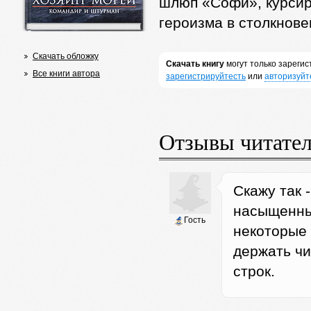
шлюп «Софи», курсир
героизма в столкнове
Скачать обложку
Скачать книгу
могут только зареги
Все книги автора
зарегистрируйтесть
или
авторизуйт
Отзывы читате
Скажу так 
насыщенный
Гость
некоторые 
держать чи
строк.