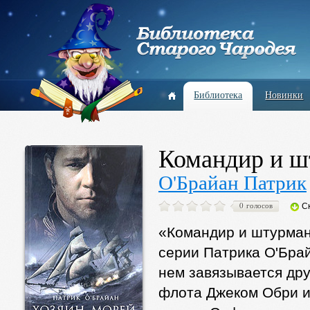
Библиотека
Новинки
Командир и ш
О'Брайан Патрик
0 голосов
С
«Командир и штурман
серии Патрика О'Бра
нем завязывается др
флота Джеком Обри и