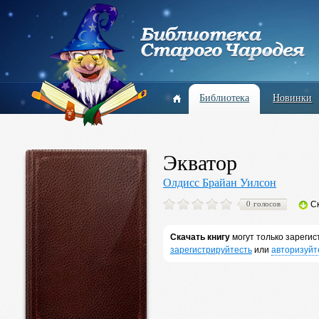
Библиотека
Новинки
Экватор
Олдисс Брайан Уилсон
0 голосов
С
Скачать книгу
могут только зареги
зарегистрируйтесть
или
авторизуйт