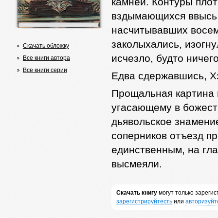
камней. Контуры плот
вздымающихся ввысь 
насчитывавших восем
заколыхались, изогну
Скачать обложку
исчезло, будто ничего
Все книги автора
Все книги серии
Едва сдержавшись, Х
Прощальная картина 
угасающему в божеств
дьявольское знамение
соперников отъезд пр
единственным, на гла
высмеяли.
Скачать книгу
могут только зареги
зарегистрируйтесть
или
авторизуйт