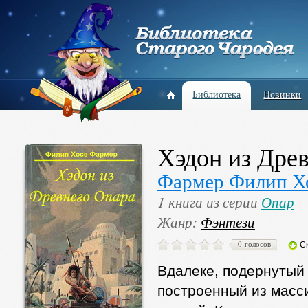
Библиотека
Новинки
Хэдон из Дре
Фармер Филип Х
1 книга из серии
Опар
Жанр:
Фэнтези
0 голосов
С
Вдалеке, подернутый 
построенный из масс