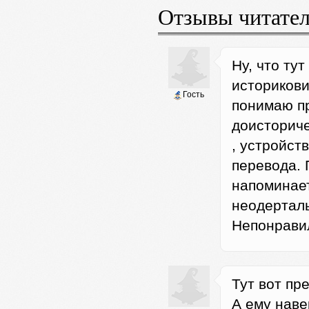
Отзывы читате
Ну, что ту
историкови
Гость
понимаю пр
доисториче
, устройств
перевода. 
напоминает
неодерталь
Непонравил
Тут вот пр
А ему наве