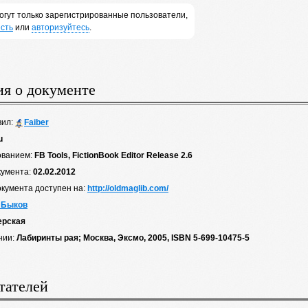
огут только зарегистрированные пользователи,
сть
или
авторизуйтесь
.
я о документе
вил:
Faiber
u
ованием:
FB Tools, FictionBook Editor Release 2.6
кумента:
02.02.2012
окумента доступен на:
http://oldmaglib.com/
 Быков
ерская
нии:
Лабиринты рая; Москва, Эксмо, 2005, ISBN 5-699-10475-5
тателей