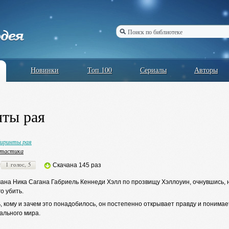
Новинки
Топ 100
Сериалы
Авторы
ты рая
иринты рая
нтастика
1 голос, 5
Скачана 145 раз
ана Ника Сагана Габриель Кеннеди Хэлл по прозвищу Хэллоуин, очнувшись, н
го убить.
 кому и зачем это понадобилось, он постепенно открывает правду и понимает,
ального мира.