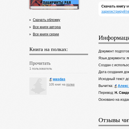
Скачать книгу
м
зарегистрируйте
Скачать обложку
Все книги автора
Все книги серии
Информаци
Книга на полках:
Документ подгото
Язык документа:
r
Прочитать
Создан с использ
1 пользователь
Дата создания до
Исходный текст д
wasdas
105 книг на
полке
Вычитка:
Алекс
Перевод:
Н. Свид
Основано на изда
Отзывы чи