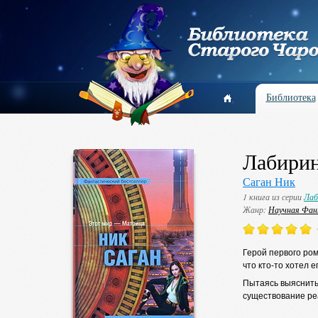
Библиотека
Лабирин
Саган Ник
1 книга из серии
Лаб
Жанр:
Научная Фа
Герой первого ром
что кто-то хотел е
Пытаясь выяснить,
существование ре