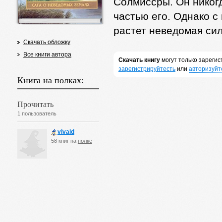
Солмиссры. Он никогд
частью его. Однако с
растет неведомая сил
Скачать обложку
Все книги автора
Скачать книгу
могут только зареги
зарегистрируйтесть
или
авторизуйт
Книга на полках:
Прочитать
1 пользователь
vivald
58 книг на
полке