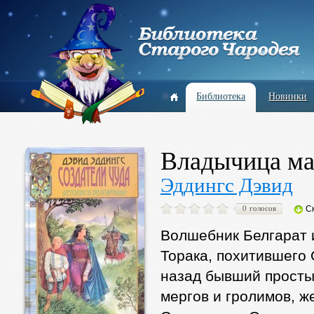
Библиотека
Новинки
Владычица ма
Эддингс Дэвид
0 голосов
С
Волшебник Белгарат 
Торака, похитившего 
назад бывший простым
мергов и гролимов, ж