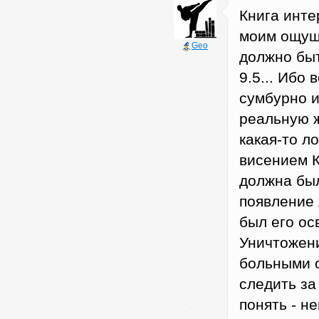
Книга инте
моим ощущ
Geo
должно быт
9.5... Ибо
сумбурно и
реальную ж
какая-то л
висением К
должна был
появление 
был его о
Уничтожен
больными о
следить за
понять - н