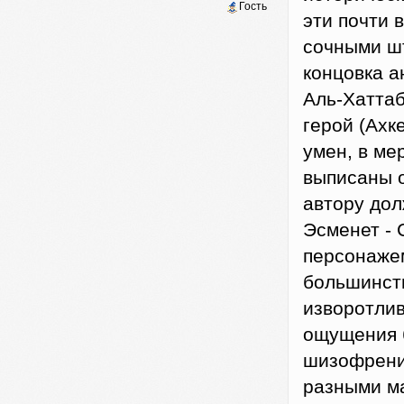
Гость
эти почти 
сочными шт
концовка а
Аль-Хаттаб
герой (Ахк
умен, в ме
выписаны о
автору дол
Эсменет - 
персонажем
большинст
изворотлив
ощущения б
шизофреник
разными ма