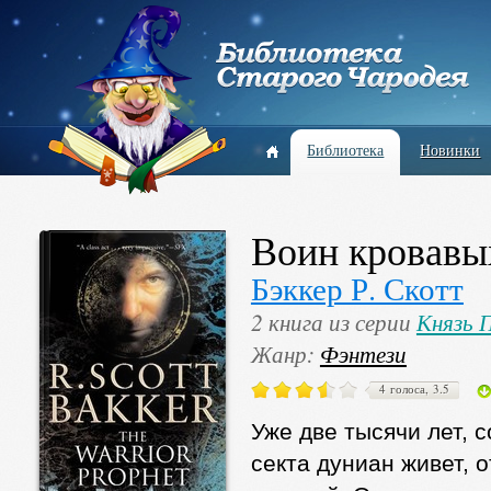
Библиотека
Новинки
Воин кровавы
Бэккер Р. Скотт
2 книга из серии
Князь 
Жанр:
Фэнтези
4 голоса, 3.5
Уже две тысячи лет, 
секта дуниан живет, 