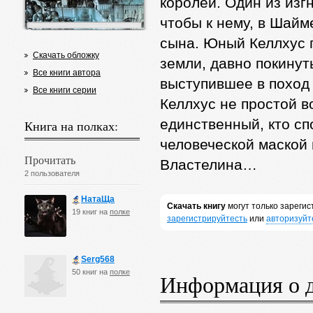
королей. Один из изг
чтобы к нему, в Шайм
сына. Юный Келлхус 
Скачать обложку
земли, давно покинут
Все книги автора
выступившее в поход
Все книги серии
Келлхус не простой в
единственный, кто сп
Книга на полках:
человеческой маской
Прочитать
Властелина…
2 пользователя
НатаЩа
Скачать книгу
могут только зареги
19 книг на
полке
зарегистрируйтесть
или
авторизуйт
Serg568
50 книг на
полке
Информация о 