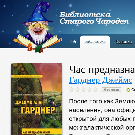
Библиотека
Новинки
Час предназн
Гарднер Джеймс
0 голосов
С
После того как Земл
населения, она офици
открытой для любых 
межгалактической ор