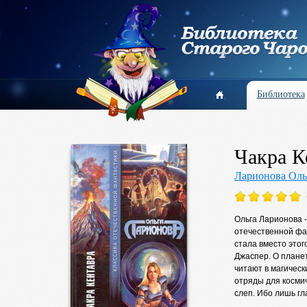
Библиотека
Чакра К
Ларионова Оль
Ольга Ларионова -
отечественной фан
стала вместо этог
Джаспер. О планет
читают в магическ
отряды для космич
слеп. Ибо лишь гл