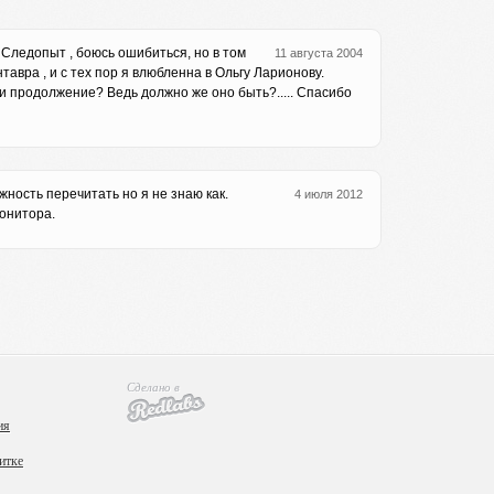
 Следопыт , боюсь ошибиться, но в том
11 августа 2004
тавра , и с тех пор я влюбленна в Ольгу Ларионову.
ли продолжение? Ведь должно же оно быть?..... Спасибо
жность перечитать но я не знаю как.
4 июля 2012
монитора.
Сделано в
ия
итке