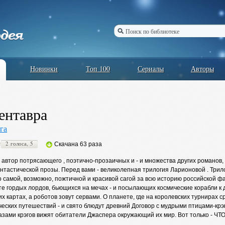
Новинки
Топ 100
Сериалы
Авторы
ентавра
га
2 голоса, 5
Скачана 63 раза
 автор потрясающего , поэтично-прозаичных и - и множества других романов,
тастической прозы. Перед вами - великолепная трилогия Ларионовой . Трило
о самой, возможно, пожтичной и красивой сагой за всю историю российской фа
е гордых лордов, бьющихся на мечах - и посылающих космические корабли к 
их картах, а роботов зовут сервами. О планете, где на королевских турнира
еских путешествий - и свято блюдут древний Договор с мудрыми птицами-крэг
азами крэгов вижят обитатели Джаспера окружающий их мир. Вот только - ЧТО