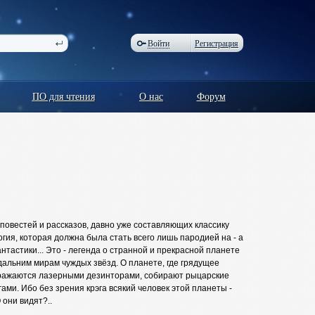
Войти
Регистрация
ПО для чтения
О нас
Форум
 повестей и рассказов, давно уже составляющих классику
гия, которая должна была стать всего лишь пародией на - а
нтастики... Это - легенда о странной и прекрасной планете
дальним мирам чуждых звёзд. О планете, где грядущее
х сражаются лазерными дезинторами, собирают рыцарские
ами. Ибо без зрения крэга всякий человек этой планеты -
 они видят?..