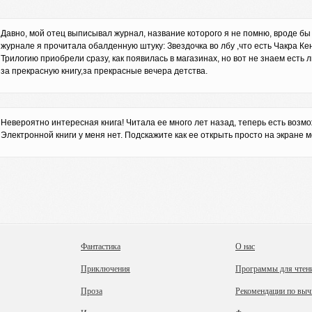
Давно, мой отец выписывал журнал, название которого я не помню, вроде бы
журнале я прочитала обалденную штуку: Звездочка во лбу ,что есть Чакра Кен
Трилогию приобрели сразу, как появилась в магазинах, но вот не знаем есть 
за прекрасную книгу,за прекрасные вечера детства.
Невероятно интересная книга! Читала ее много лет назад, теперь есть возмо
Электронной книги у меня нет. Подскажите как ее открыть просто на экране 
Фантастика
О нас
Приключения
Программы для чтен
Проза
Рекомендации по выч