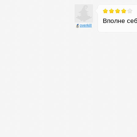
Вполне се
оverkill