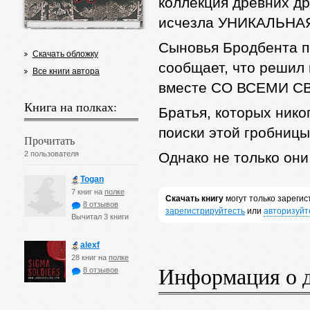
коллекция древних д
исчезла УНИКАЛЬНАЯ 
Сыновья Бродбента п
Скачать обложку
сообщает, что решил
Все книги автора
вместе СО ВСЕМИ 
Книга на полках:
Братья, которых нико
поиски этой гробницы
Прочитать
2 пользователя
Однако не только он
Togan
7 книг на
полке
Скачать книгу
могут только зареги
8 отзывов
зарегистрируйтесть
или
авторизуйт
Вычитал 3 книги
alexf
28 книг на
полке
Информация о 
8 отзывов