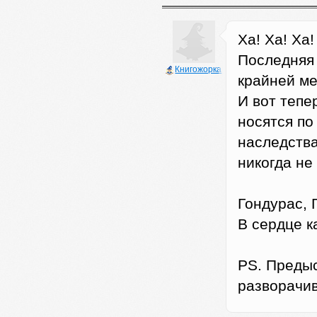
Ха! Ха! Ха! 
Последняя 
Книгожорка
крайней ме
И вот тепе
носятся по
наследства
никогда не 
Гондурас, 
В сердце ка
PS. Предыс
разворачив