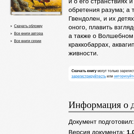
и о его странствиях 
обретения разума; а 
Гвендолен, и их детя
оного, плавить взгля
Скачать обложку
Все книги автора
а также о Волшебном 
Все книги серии
краккобаррах, акваги
живности.
Скачать книгу
могут только зареги
зарегистрируйтесть
или
авторизуйт
Информация о 
Документ подготовил
Версия документа:
1.