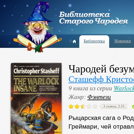
Библиотека
Новинки
Чародей безу
Сташефф Кристо
9 книга из серии
Warloc
Жанр:
Фэнтези
3 голоса, 2.33
Рыцарская сага о Р
Греймари, чей отрав