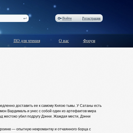
Войти
Регистрация
ПО для чтения
О нас
Форум
едленно доставить ее к самому Князю тьмы. У Сатаны есть
емон Вардималь и унес с собой один из артефактов мира
д жестоко убил подругу Дэнни. Жаждая мести, Дэнни
героиню — опытную некромантку и отчаянного борца с