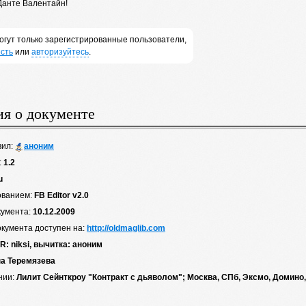
Данте Валентайн!
огут только зарегистрированные пользователи,
сть
или
авторизуйтесь
.
я о документе
вил:
аноним
:
1.2
u
ованием:
FB Editor v2.0
кумента:
10.12.2009
окумента доступен на:
http://oldmaglib.com
R: niksi, вычитка: аноним
а Теремязева
нии:
Лилит Сейнткроу "Контракт с дьяволом"; Москва, СПб, Эксмо, Домино, 