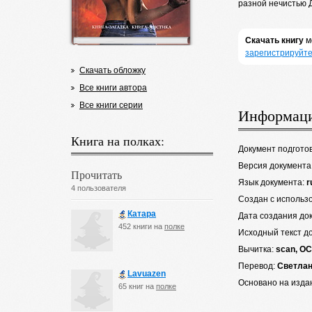
разной нечистью 
Скачать книгу
м
зарегистрируйте
Скачать обложку
Все книги автора
Все книги серии
Информаци
Книга на полках:
Документ подгото
Версия документа
Прочитать
Язык документа:
r
4 пользователя
Создан с использ
Катара
Дата создания до
452 книги на
полке
Исходный текст д
Вычитка:
scan, OC
Перевод:
Светлан
Lavuazen
Основано на изда
65 книг на
полке