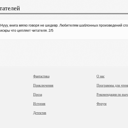
тателей
Нууу, книга мягко говоря не шедевр. Любителям шаблонных произведений сго
искры что цепляет читателя. 2/5
Фантастика
О нас
Приключения
Программы для чтен
Проза
Рекомендации по выч
История
Форум
Детектив