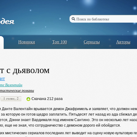
Новинки
Топ 100
Сериалы
Авторы
т с дьяволом
ит
те Валентайн
тастические романы
1 голос, 2
Скачана 212 раза
и Данте Валентайн врывается демон Джафримель и заявляет, что должен нем
 за которую он готов щедро заплатить. Пятьдесят лет назад из ада сбежал д
тся, Дэнни знает Вардималя под именем Сантино. Это он несколько лет наза
ло, еще не зная, что сотрудничество с демоном дорого ей обойдется.
их мистических сериалов последних лет выводит на сцену новую культовую 