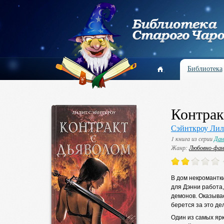
Библиотека
Контрак
Сэйнткроу Лил
1 книга из серии
Дан
Жанр:
Любовно-фан
В дом некромантк
для Дэнни работа,
демонов. Оказывае
берется за это де
Один из самых ярк