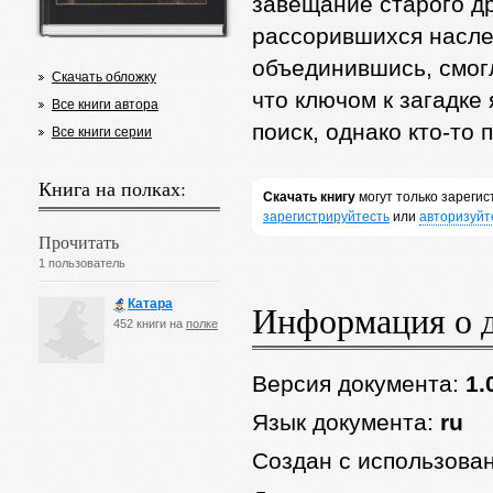
завещание старого др
рассорившихся наслед
объединившись, смог
Скачать обложку
что ключом к загадке
Все книги автора
поиск, однако кто-то
Все книги серии
Книга на полках:
Скачать книгу
могут только зареги
зарегистрируйтесть
или
авторизуйт
Прочитать
1 пользователь
Катара
Информация о 
452 книги на
полке
Версия документа:
1.
Язык документа:
ru
Создан с использова