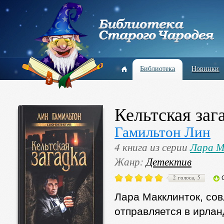
Библиотека
Новинки
Кельтская заг
Гамильтон Лин
4 книга из серии
Лара М
Жанр:
Детектив
2 голоса, 5
Лара Макклинток, сов
отправляется в ирла