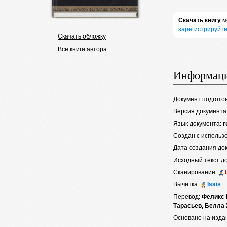
Скачать книгу
м
зарегистрируйте
Скачать обложку
Все книги автора
Информаци
Документ подгото
Версия документа
Язык документа:
r
Создан с использ
Дата создания до
Исходный текст д
Сканирование:
Вычитка:
Isais
Перевод:
Феликс 
Тарасьев, Белла 
Основано на изда