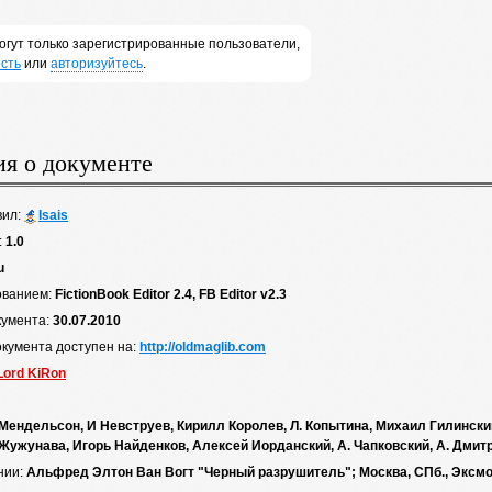
огут только зарегистрированные пользователи,
сть
или
авторизуйтесь
.
я о документе
вил:
Isais
:
1.0
u
ованием:
FictionBook Editor 2.4, FB Editor v2.3
кумента:
30.07.2010
окумента доступен на:
http://oldmaglib.com
Lord KiRon
Мендельсон, И Невструев, Кирилл Королев, Л. Копытина, Михаил Гилински
Жужунава, Игорь Найденков, Алексей Иорданский, А. Чапковский, А. Дмит
нии:
Альфред Элтон Ван Вогт "Черный разрушитель"; Москва, СПб., Эксмо,