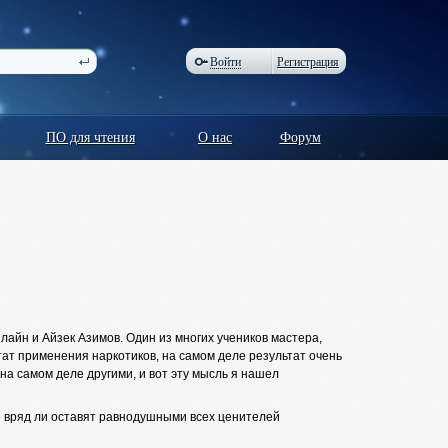
Войти
Регистрация
ПО для чтения
О нас
Форум
айн и Айзек Азимов. Один из многих учеников мастера,
льтат применения наркотиков, на самом деле результат очень
 на самом деле другими, и вот эту мысль я нашел
е вряд ли оставят равнодушными всех ценителей