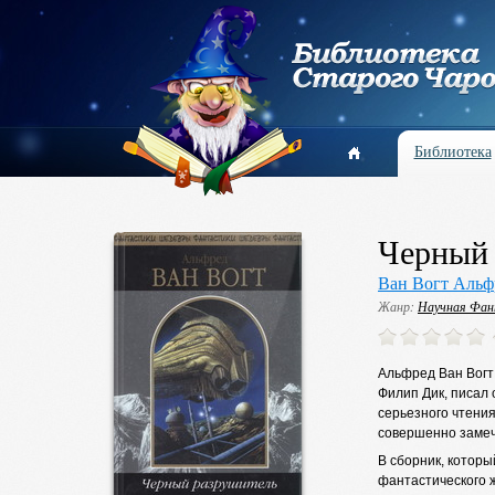
Библиотека
Черный 
Ван Вогт Альф
Жанр:
Научная Фа
Альфред Ван Вогт 
Филип Дик, писал 
серьезного чтения
совершенно замеч
В сборник, котор
фантастического 