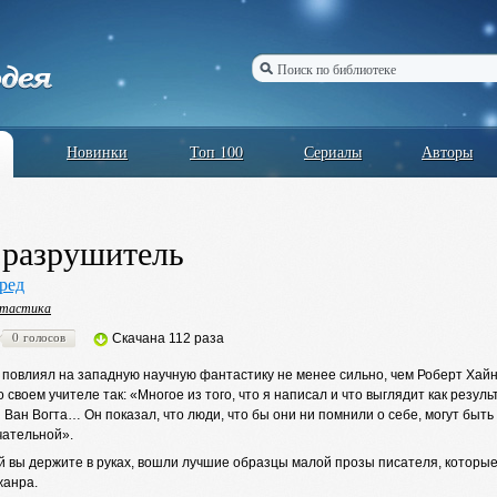
Новинки
Топ 100
Сериалы
Авторы
разрушитель
ред
нтастика
0 голосов
Скачана 112 раза
повлиял на западную научную фантастику не менее сильно, чем Роберт Хайнл
о своем учителе так: «Многое из того, что я написал и что выглядит как резу
 Ван Вогта… Он показал, что люди, что бы они ни помнили о себе, могут быть
ательной».
ый вы держите в руках, вошли лучшие образцы малой прозы писателя, которы
жанра.