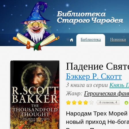
Библиотека
Новинки
Падение Свят
Бэккер Р. Скотт
3 книга из серии
Князь 
Жанр:
Героическая фа
6 голосов, 4
Народам Трех Морей 
новый приход He-бог