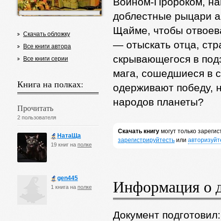
Воином-Пророком, на
доблестные рыцари а
Щайме, чтобы отвоева
Скачать обложку
— отыскать отца, ст
Все книги автора
скрывающегося в под
Все книги серии
мага, сошедшиеся в 
Книга на полках:
одерживают победу, н
народов планеты?
Прочитать
2 пользователя
Скачать книгу
могут только зареги
НатаЩа
зарегистрируйтесть
или
авторизуйт
19 книг на
полке
gen445
Информация о 
1 книга на
полке
Документ подготовил