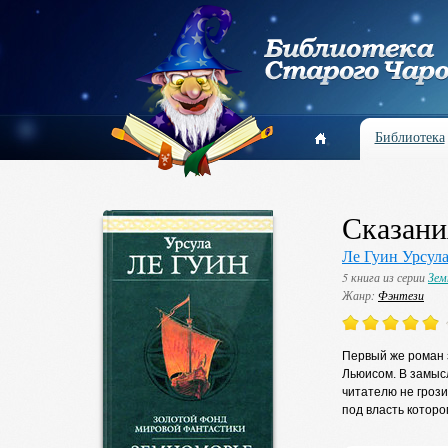
Библиотека
Сказани
Ле Гуин Урсул
5 книга из серии
Зем
Жанр:
Фэнтези
Первый же роман з
Льюисом. В замыс
читателю не гроз
под власть котор