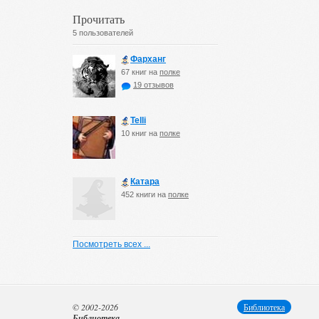
Прочитать
5 пользователей
Фарханг
67 книг на
полке
19 отзывов
Telli
10 книг на
полке
Катара
452 книги на
полке
Посмотреть всех ...
© 2002-2026
Библиотека
Библиотека