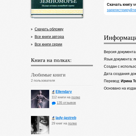
Скачать книгу
м
зарегистрируйте
Скачать обложку
Информаци
Все книги автора
Все книги серии
Версия документа
Книга на полках:
Язык документа:
r
Создан с использ
Любимые книги
Дата создания до
2 пользователя
Перевод:
Ирина Т
Основано на изда
Ellendary
112 книги на
полке
135 отзывов
lady-jastreb
29 книг на
полке