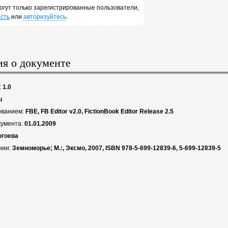
огут только зарегистрированные пользователи,
сть
или
авторизуйтесь
.
я о документе
:
1.0
u
ованием:
FBE, FB Editor v2.0, FictionBook Editor Release 2.5
кумента:
01.01.2009
огоева
нии:
Земноморье; М.:, Эксмо, 2007, ISBN 978-5-699-12839-6, 5-699-12839-5