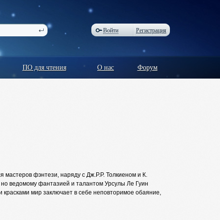
Войти
Регистрация
ПО для чтения
О нас
Форум
мастеров фэнтези, наряду с Дж.P.P. Толкиеном и К.
 но ведомому фантазией и талантом Урсулы Ле Гуин
и красками мир заключает в себе неповторимое обаяние,