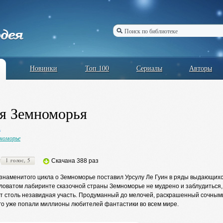
Новинки
Топ 100
Сериалы
Авторы
я Земноморья
а
номорье
1 голос, 5
Скачана 388 раз
наменитого цикла о Земноморье поставил Урсулу Ле Гуин в ряды выдающихся 
ловатом лабиринте сказочной страны Земноморье не мудрено и заблудиться,
ит столь незавидная участь. Продуманный до мелочей, раскрашенный сочным
ого уже попали миллионы любителей фантастики во всем мире.