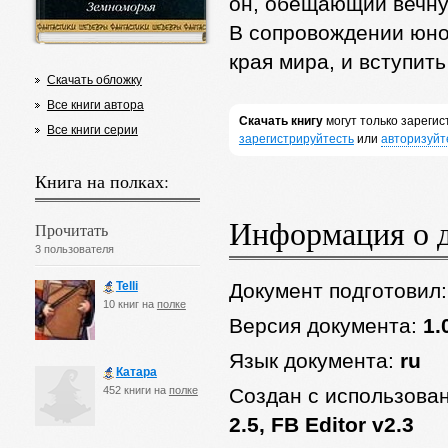
он, обещающий вечную
В сопровождении юно
края мира, и вступит
Скачать обложку
Все книги автора
Скачать книгу
могут только зареги
Все книги серии
зарегистрируйтесть
или
авторизуйт
Книга на полках:
Информация о 
Прочитать
3 пользователя
Telli
Документ подготовил
10 книг на
полке
Версия документа:
1.
Язык документа:
ru
Катара
452 книги на
полке
Создан с использова
2.5, FB Editor v2.3