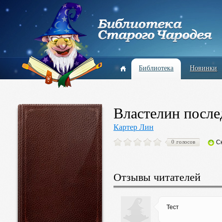
Библиотека
Новинки
Властелин после
Картер Лин
0 голосов
С
Отзывы читателей
Тест