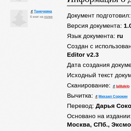
Танечкина
Документ подготовил
6 книг на
полке
Версия документа:
1.
Язык документа:
ru
Создан с использова
Editor v2.3
Дата создания докум
Исходный текст доку
Сканирование:
lalilulelo
Вычитка:
Михаил Сорокин
Перевод:
Дарья Сок
Основано на издании
Москва, СПб., Эксмо