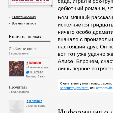
сада, играл в рок-груп
дебютный роман и, ч
Безымянный рассказчи
Скачать обложку
Все книги автора
исполняется тридцать 
ничего особо драмати
Книга на полках:
вначале с произвольн
настоящий друг, Он п
Любимые книги
вот тот уже удачно ж
1 пользователь
Алисе. Впрочем, счас
lalilulelo
лишь первое потрясе
44 книги на
полке
93 отзыва
Вычитал 5 книг
Скачать книгу
могут только зареги
Прочитать
зарегистрируйтесть
или
авторизуйт
2 пользователя
Kristinka
7 книг на
полке
Информация о 