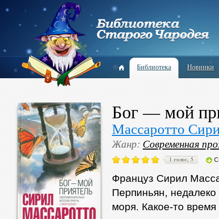
Библиотека
Новинки
Бог — мой пр
Массаротто Сир
Жанр:
Современная про
1 голос, 5
С
Француз Сирил Масса
Перпиньян, недалеко
моря. Какое-то время