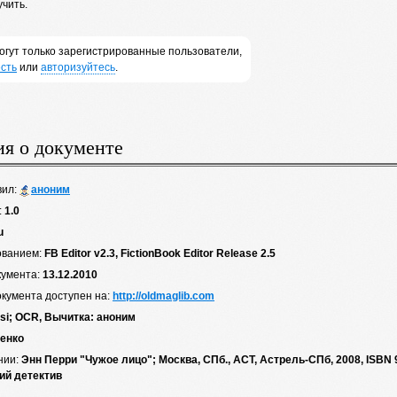
чить.
огут только зарегистрированные пользователи,
сть
или
авторизуйтесь
.
я о документе
вил:
аноним
:
1.0
u
ованием:
FB Editor v2.3, FictionBook Editor Release 2.5
кумента:
13.12.2010
окумента доступен на:
http://oldmaglib.com
ksi; OCR, Вычитка: аноним
ченко
нии:
Энн Перри "Чужое лицо"; Москва, СПб., АСТ, Астрель-СПб, 2008, ISBN 
ий детектив