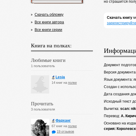
но страшится полу
Скачать обложку
Скачать книгу
м
Все книги автора
зарегистрируйте
Все книги серии
Книга на полках:
Информаци
Любимые книги
Документ подгото
1 пользователь
Версия документа
Lesja
Язык документа:
r
14 книг на
полке
Создан с использ
Дата создания до
Исходный текст д
Прочитать
Вычитка:
scan: ni
3 пользователя
Перевод:
А. Кири
Фарханг
Основано на изда
67 книг на
полке
серия: Королевск
19 отзывов