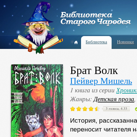
Библиотека
Новинки
Брат Волк
Пейвер Мишель
1 книга из серии
Хроник
Жанры:
Детская проза
3 голоса, 4.33
История, рассказанн
переносит читателя н