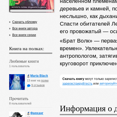
населенном племенам
деревьев и камней, п
неслышно, как дыхани
Скачать обложку
Спасти обитателей Ле
Все книги автора
его провожатый — ос
Все книги серии
«Брат Волк» — перва
Книга на полках:
времен». Увлекательн
антропологом, затяг
Любимые книги
круговорот приключе
1 пользователь
Maria Black
Скачать книгу
могут только зареги
13 книг на
полке
зарегистрируйтесть
или
авторизуйт
9 отзывов
Прочитать
8 пользователей
Информация о 
Фарханг