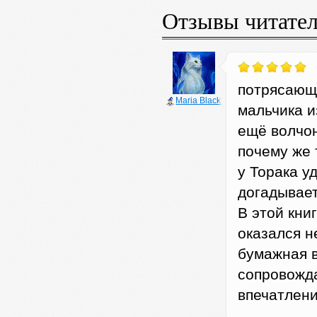
Отзывы читате
потрясающ
Maria Black
мальчика и
ещё волчон
почему же 
у Торака у
догадывает
В этой кни
оказался н
бумажная 
сопровожд
впечатлени