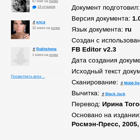
67 книг на
полке
Документ подготовил
19 отзывов
Версия документа:
1.
елса
Язык документа:
ru
32 книги на
полке
Создан с использова
FB Editor v2.3
Rukhshona
1 книга на
полке
Дата создания докум
Исходный текст доку
Посмотреть всех ...
Сканирование:
Mobb De
Вычитка:
Black Jack
Перевод:
Ирина Того
Основано на издании
Росмэн-Пресс, 2005,