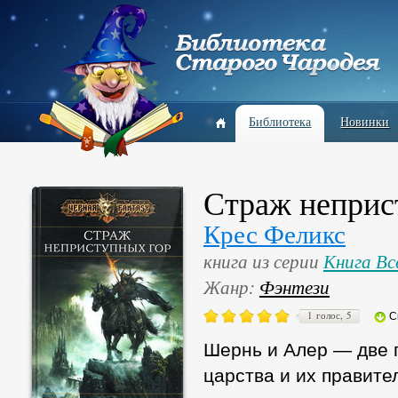
Библиотека
Новинки
Страж неприс
Крес Феликс
книга из серии
Книга Вс
Жанр:
Фэнтези
1 голос, 5
С
Шернь и Алер — две 
царства и их правите