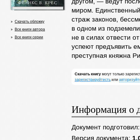
другом, — ведут пос
миром. Единственный
страж законов, бессм
Скачать обложку
в одном из подземел
Все книги автора
не в силах отвести о
Все книги серии
успеют предъявить ем
преступная княжна Р
Скачать книгу
могут только зареги
зарегистрируйтесть
или
авторизуйт
Информация о 
Документ подготовил
Версия документа:
1.