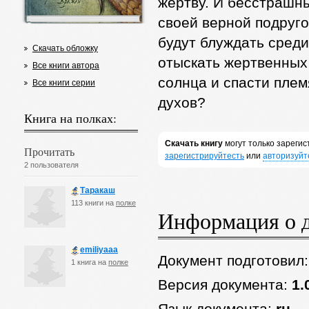
жертву. И бесстрашны
своей верной подруго
будут блуждать среди
Скачать обложку
отыскать жертвенных 
Все книги автора
солнца и спасти пле
Все книги серии
духов?
Книга на полках:
Скачать книгу
могут только зареги
Прочитать
зарегистрируйтесть
или
авторизуйт
2 пользователя
Таракаш
113 книги на
полке
Информация о 
emiliyaaa
Документ подготовил
1 книга на
полке
Версия документа:
1.