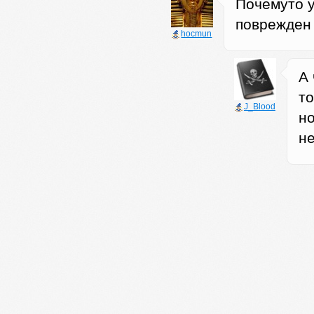
Почемуто у
поврежден 
hocmun
А
то
J_Blood
н
н