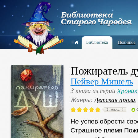
Библиотека
Новинки
Пожиратель 
Пейвер Мишель
3 книга из серии
Хроник
Жанры:
Детская проза
2 голоса, 5
Не успев обрести сво
Страшное племя Пожи