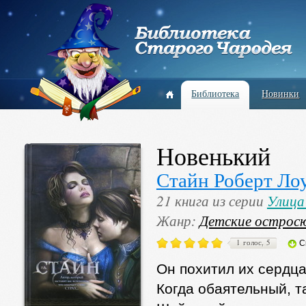
Библиотека
Новинки
Новенький
Стайн Роберт Ло
21 книга из серии
Улица
Жанр:
Детские остро
1 голос, 5
С
Он похитил их сердца
Когда обаятельный, 