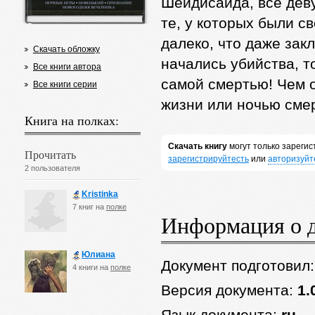
Шейдисайда, все деву
те, у которых были с
далеко, что даже зак
Скачать обложку
начались убийства, т
Все книги автора
самой смертью! Чем 
Все книги серии
жизни или ночью сме
Книга на полках:
Скачать книгу
могут только зареги
Прочитать
зарегистрируйтесть
или
авторизуйт
2 пользователя
Kristinka
7 книг на
полке
Информация о 
Юлиана
Документ подготовил
4 книги на
полке
Версия документа:
1.