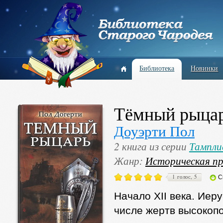
Библиотека
Новинки
Тёмный рыца
Доуэрти Пол
2 книга из серии
Тампли
Жанр:
Историческая пр
1 голос, 5
С
Начало XII века. Иер
числе жертв высокоп