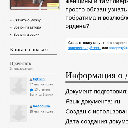
женщины и тамплиер
просто обязан узнать
побратима и возлюбле
Скачать обложку
ордена?
Все книги автора
Все книги серии
Скачать книгу
могут только зареги
Книга на полках:
зарегистрируйтесть
или
авторизуйт
Прочитать
3 пользователя
Информация о 
tigrik09
37 книг на
полке
13 отзывов
Документ подготовил
Вычитал 3 книги
Язык документа:
ru
челсошка
Создан с использова
15 книг на
полке
Дата создания докум