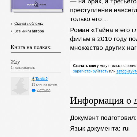
— на брак, а третьег
преступления навсегд
только его…
Скачать обложку
Роман «Тайна в его г
Все книги автора
фильм в 2010 году п
Книга на полках:
множество других наг
Жду
Скачать книгу
могут только зареги
1 пользователь
зарегистрируйтесть
или
авторизуйт
Tanila2
13 книг на
полке
2 отзыва
Информация о 
Документ подготовил
Язык документа:
ru