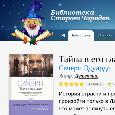
Библиотека
Новинки
Тайна в его гл
Сачери Эдуардо
Жанр:
Детектив
1 голос, 5
С
История страсти и пр
произойти только в 
что может толкнуть е