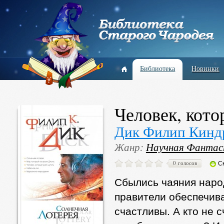
Библиотека
Новинки
Человек, кот
Дик Филип Кинд
Жанр:
Научная Фантас
0 голосов
С
Сбылись чаяния наро
правители обеспечива
счастливы. А кто не 