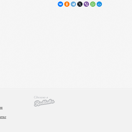
Сделано в
ия
итке