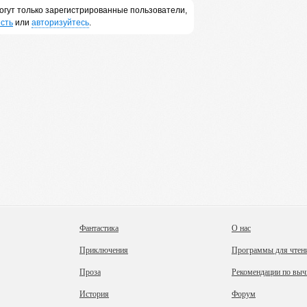
огут только зарегистрированные пользователи,
сть
или
авторизуйтесь
.
Фантастика
О нас
Приключения
Программы для чтен
Проза
Рекомендации по выч
История
Форум