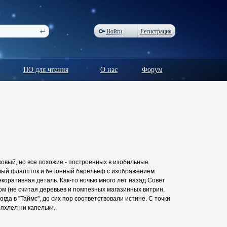
Войти
Регистрация
ПО для чтения
О нас
Форум
аковый, но все похожие - построенных в изобильные
вый флагшток и бетонный барельеф с изображением
коративная деталь. Как-то ночью много лет назад Совет
ом (не считая деревьев и помпезных магазинных витрин,
да в "Таймс", до сих пор соответствовали истине. С точки
яхлел ни капельки.