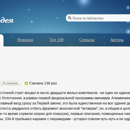
Новинки
Топ 100
Сериалы
Авторы
0 голосов
Скачана 136 раз
осточной стрит входил в число двадцати жилых комплексов - ни один не один
о Уплотнения, в рамках первой федеральной программы-минимум. Алюминие
лавный вход сразу за Первой авеню; это была единственная на все здание де
отеста умудрился отбить фрагмент монолитной "четверки", но, в общем и цел
е-то время служили скорее для показухи), первые описания, помещенные неког
ы, 334-й пребывал наравне с пирамидами - устарел совсем чуть-чуть и не одр