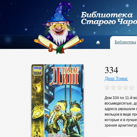
Библиотека
334
Диш Томас
Дом 334 по 11-й в
восьмидесятые, д
адреса украшали г
жильцов в виде пр
которые и в лучше
зрения архитектур