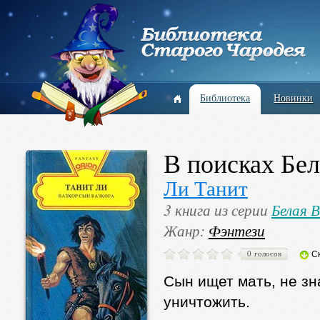
Библиотека
Новинки
В поисках Бе
Ли Танит
3 книга из серии
Белая 
Жанр:
Фэнтези
0 голосов
С
Сын ищет мать, не зна
уничтожить.