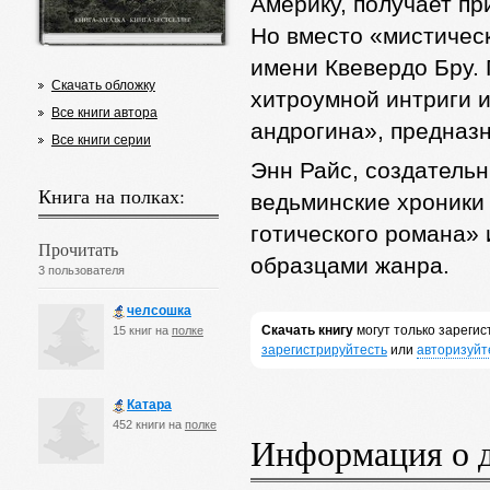
Америку, получает пр
Но вместо «мистическ
имени Квевердо Бру. 
Скачать обложку
хитроумной интриги и
Все книги автора
андрогина», предназ
Все книги серии
Энн Райс, создатель
Книга на полках:
ведьминские хроники
готического романа» 
Прочитать
образцами жанра.
3 пользователя
челсошка
Скачать книгу
могут только зареги
15 книг на
полке
зарегистрируйтесть
или
авторизуйт
Катара
452 книги на
полке
Информация о 