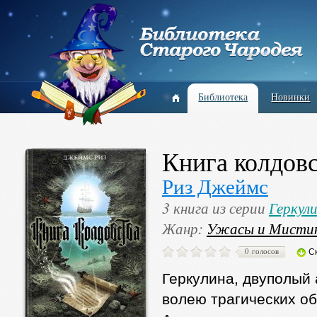
Библиотека
Новинки
Книга колдов
Риз Джеймс
3 книга из серии
Геркул
Жанр:
Ужасы и Мисти
0 голосов
С
Геркулина, двуполый 
волею трагических о