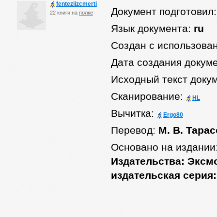
fenteziizcmerti
Документ подготовил
22 книги на
полке
Язык документа:
ru
Создан с использова
Дата создания докум
Исходный текст доку
Сканирование:
HL
Вычитка:
Ergo80
Перевод:
М. В. Тара
Основано на издании
Издательства: Эксмо
издательская серия: