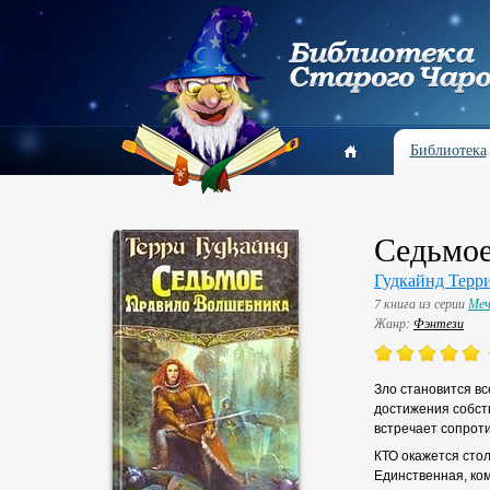
Библиотека
Седьмое
Гудкайнд Терр
7 книга из серии
Ме
Жанр:
Фэнтези
Зло становится вс
достижения собст
встречает сопрот
КТО окажется сто
Единственная, ком