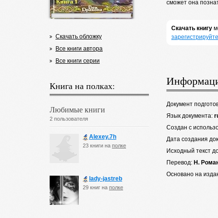
сможет она позна
Скачать книгу
м
Скачать обложку
зарегистрируйте
Все книги автора
Все книги серии
Информаци
Книга на полках:
Документ подгото
Любимые книги
Язык документа:
r
2 пользователя
Создан с использ
Alexey.7h
Дата создания до
23 книги на
полке
Исходный текст д
Перевод:
Н. Рома
Основано на изда
lady-jastreb
29 книг на
полке