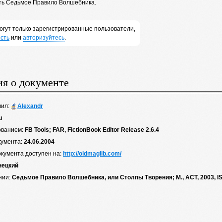
ть Седьмое Правило Волшебника.
огут только зарегистрированные пользователи,
сть
или
авторизуйтесь
.
я о документе
вил:
Alexandr
u
ованием:
FB Tools; FAR, FictionBook Editor Release 2.6.4
кумента:
24.06.2004
окумента доступен на:
http://oldmaglib.com/
нецкий
нии:
Седьмое Правило Волшебника, или Столпы Творения; М., АСТ, 2003, IS