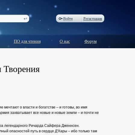
Войти
Регистрация
ПО для чтения
О нас
Форум
 Творения
 мечтают о власти и богатстве – и готовы, во имя
мия захватывает все новые и новые земли – и почти не
стра легендарного Ричарда Сайфера Дженнсен.
лный опасностей путь в сердце Д'Хары – ибо только там