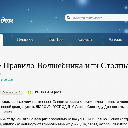
Новинки
Топ 100
Сериалы
Авторы
 Правило Волшебника или Столпы
и
ч Истины
5 голосов, 5
Скачана 414 раза
е сильнее, все могущественнее. Слишком черны людские души, слишком многие
венной цели, служить ЛЮБОМУ ГОСПОДИНУ. Даже – Сноходцу Джеганю, чья ар
ивления.
ль чист душой, что не поверит в заманчивые посулы Тьмы? Только – юная се
у удалось ускользнуть от клинков наемных убийц. Та, перед которой лежит по