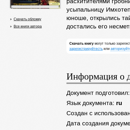
расхитителями гробн
усыпальницу Имхотеп
юноше, открылись тай
Скачать обложку
достались его несме
Все книги автора
Скачать книгу
могут только зареги
зарегистрируйтесть
или
авторизуйт
Информация о 
Документ подготовил
Язык документа:
ru
Создан с использова
Дата создания докум