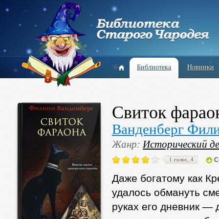
Библиотека
Новинки
Свиток фарао
Ванденберг Фил
Жанр:
Исторический д
1 голос, 4
С
Даже богатому как Кр
удалось обмануть сме
руках его дневник — 