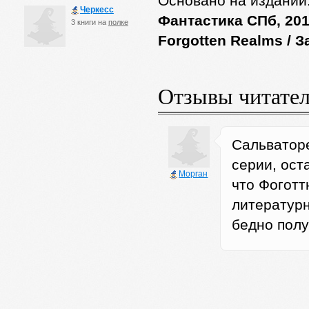
Основано на издании
Черкесс
Фантастика СПб, 201
3 книги на
полке
Forgotten Realms / 
Отзывы читате
Сальваторе
серии, ост
Морган
что Фоготт
литературн
бедно полу