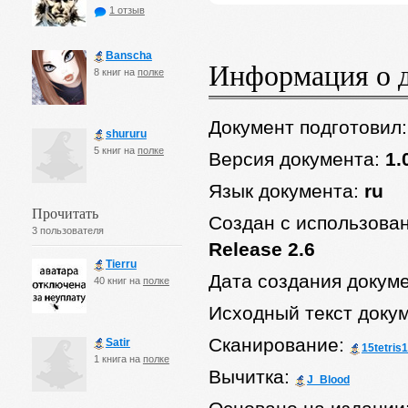
1 отзыв
Banscha
Информация о 
8 книг на
полке
Документ подготовил
shururu
5 книг на
полке
Версия документа:
1.
Язык документа:
ru
Прочитать
Создан с использова
3 пользователя
Release 2.6
Tierru
Дата создания докум
40 книг на
полке
Исходный текст доку
Сканирование:
Satir
15tetris
1 книга на
полке
Вычитка:
J_Blood