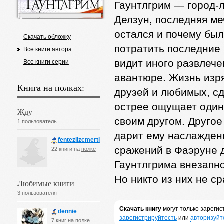
Гаунтлгрим — город-л
Делзун, последняя ме
остался и почему был
Скачать обложку
потратить последние 
Все книги автора
видит иного развлече
Все книги серии
авантюре. Жизнь изр
Книга на полках:
друзей и любимых, сд
острее ощущает один
Жду
своим другом. Другое
1 пользователь
дарит ему наслаждени
fenteziizcmerti
сражений в Фаэруне д
22 книги на
полке
Гаунтлгрима внезапно
Но никто из них не с
Любимые книги
3 пользователя
Скачать книгу
могут только зареги
dennie
зарегистрируйтесть
или
авторизуйт
7 книг на
полке