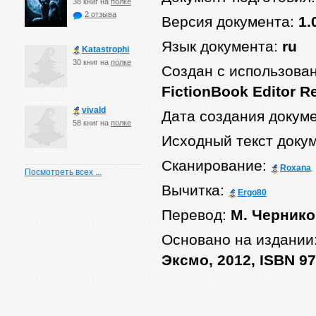
38 книг на
полке
2 отзыва
Версия документа:
1.
Язык документа:
ru
Katastrophi
30 книг на
полке
Создан с использова
FictionBook Editor R
vivald
Дата создания докум
58 книг на
полке
Исходный текст доку
Сканирование:
Roxana
Посмотреть всех ...
Вычитка:
Ergo80
Перевод:
М. Чернико
Основано на издании
Эксмо, 2012, ISBN 97