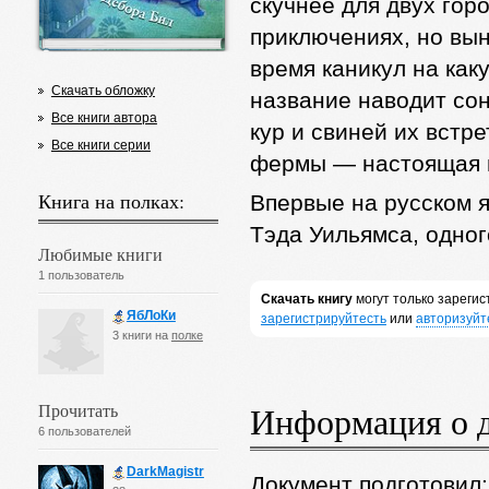
скучнее для двух гор
приключениях, но вы
время каникул на ка
Скачать обложку
название наводит сон
Все книги автора
кур и свиней их встр
Все книги серии
фермы — настоящая в
Книга на полках:
Впервые на русском я
Тэда Уильямса, одно
Любимые книги
1 пользователь
Скачать книгу
могут только зареги
ЯбЛоКи
зарегистрируйтесть
или
авторизуйт
3 книги на
полке
Прочитать
Информация о 
6 пользователей
DarkMagistr
Документ подготовил