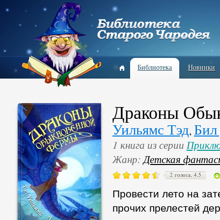
Библиотека
Новинки
Драконы Обы
Уильямс Тэд
Бил
,
1 книга из серии
Приклю
Жанр:
Детская фантас
2 голоса, 4.5
Провести лето на зат
прочих прелестей дер