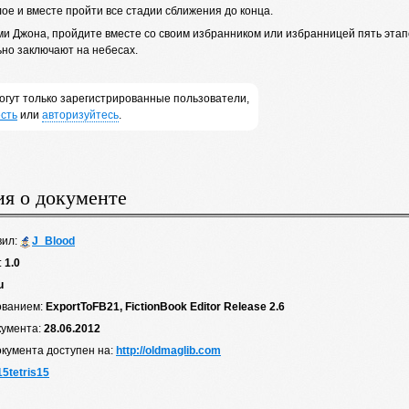
ое и вместе пройти все стадии сближения до конца.
и Джона, пройдите вместе со своим избранником или избранницей пять этапов
ьно заключают на небесах.
огут только зарегистрированные пользователи,
сть
или
авторизуйтесь
.
я о документе
вил:
J_Blood
:
1.0
u
ованием:
ExportToFB21, FictionBook Editor Release 2.6
кумента:
28.06.2012
окумента доступен на:
http://oldmaglib.com
15tetris15