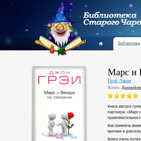
Библиотека
Марс и 
Грэй Джон
Жанры:
Домоводст
Книга автора суп
партнера. «Марс 
привлекательност
Как привлечь вним
крепкие и длител
Книга очень полез