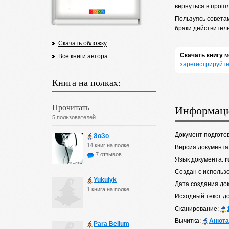
вернуться в прошл
Пользуясь советам
браки действител
Скачать обложку
Скачать книгу
м
Все книги автора
зарегистрируйте
Книга на полках:
Прочитать
Информаци
5 пользователей
Документ подгото
ЗоЗо
14 книг на
полке
Версия документа
7 отзывов
Язык документа:
r
Создан с использ
Yukulyk
Дата создания до
1 книга на
полке
Исходный текст д
Сканирование:
Вычитка:
Анюта
Para Bellum