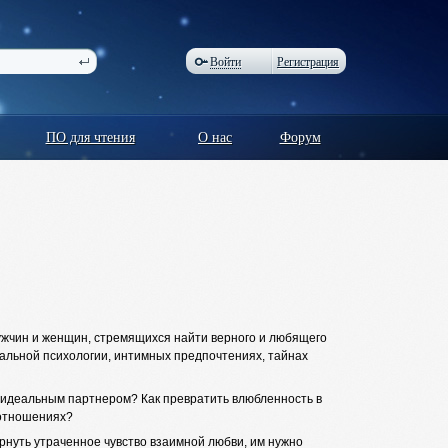
Войти
Регистрация
ПО для чтения
О нас
Форум
жчин и женщин, стремящихся найти верного и любящего
альной психологии, интимных предпочтениях, тайнах
м идеальным партнером? Как превратить влюбленность в
 отношениях?
ернуть утраченное чувство взаимной любви, им нужно