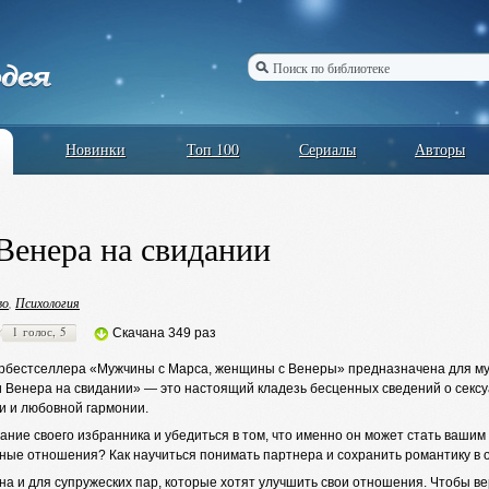
Новинки
Топ 100
Сериалы
Авторы
Венера на свидании
во
,
Психология
1 голос, 5
Скачана 349 раз
ербестселлера «Мужчины с Марса, женщины с Венеры» предназначена для му
и Венера на свидании» — это настоящий кладезь бесценных сведений о сексу
и и любовной гармонии.
ание своего избранника и убедиться в том, что именно он может стать ваши
ьные отношения? Как научиться понимать партнера и сохранить романтику в
на и для супружеских пар, которые хотят улучшить свои отношения. Чтобы в