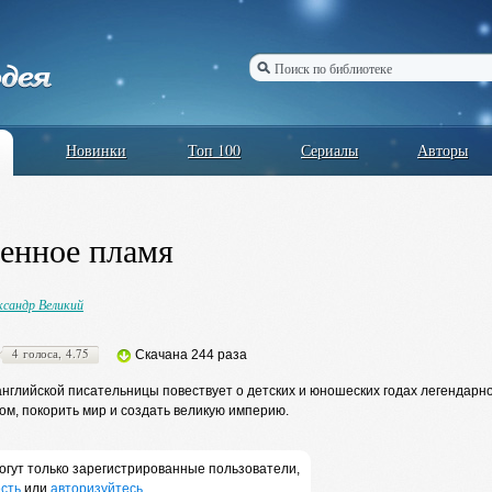
Новинки
Топ 100
Сериалы
Авторы
енное пламя
ксандр Великий
4 голоса, 4.75
Скачана 244 раза
нглийской писательницы повествует о детских и юношеских годах легендарно
ом, покорить мир и создать великую империю.
огут только зарегистрированные пользователи,
сть
или
авторизуйтесь
.