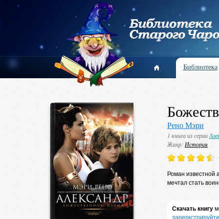
Библиотека
Божеств
Рено Мэри
1 книга из серии
Але
Жанр:
История
Роман известной а
мечтал стать воин
Скачать книгу
м
зарегистрируйте