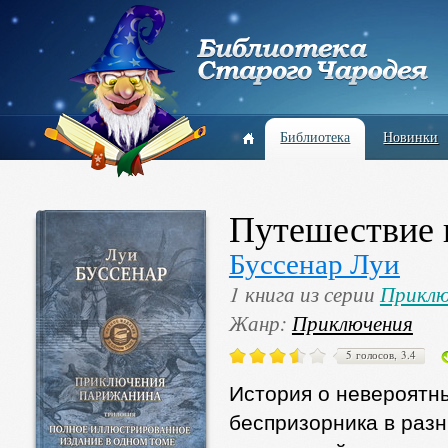
Библиотека
Новинки
Путешествие 
Буссенар Луи
1 книга из серии
Приклю
Жанр:
Приключения
5 голосов, 3.4
История о невероятн
беспризорника в разн