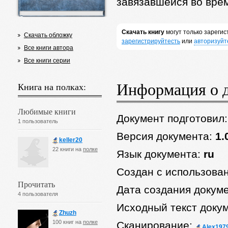
завязавшейся во врем
Скачать книгу
могут только зареги
Скачать обложку
зарегистрируйтесть
или
авторизуйт
Все книги автора
Все книги серии
Информация о 
Книга на полках:
Любимые книги
Документ подготовил
1 пользователь
Версия документа:
1.
keller20
22 книги на
полке
Язык документа:
ru
Создан с использова
Прочитать
Дата создания докум
4 пользователя
Исходный текст доку
Zhuzh
100 книг на
полке
Сканирование:
Alex197