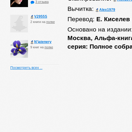
3 отзыва
Вычитка:
Alex1979
V2955S
Перевод:
Е. Киселев
2 книги на
полке
Основано на издании
Москва, Альфа-книга
N'jatenery
серия: Полное собр
9 книг на
полке
Посмотреть всех ...