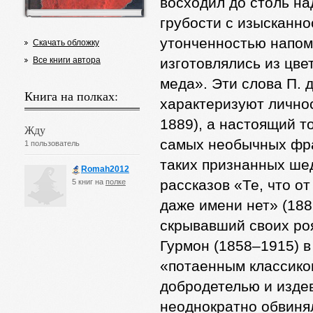
восходил до столь н
грубости с изысканно
утонченностью напоми
Скачать обложку
Все книги автора
изготовлялись из цвет
меда». Эти слова П. 
Книга на полках:
характеризуют лично
1889), а настоящий т
Жду
самых необычных фра
1 пользователь
таких признанных шед
Romah2012
рассказов «Те, что от
5 книг на
полке
даже имени нет» (188
скрывавший своих роя
Гурмон (1858–1915) в
«потаенным классико
добродетелью и изде
неоднократно обвиня