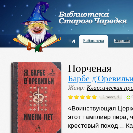
Библиотека
Новинки
Порченая
Барбе д'Оревиль
Жанр:
Классическая пр
2 голоса, 5
«Воинствующая Церко
этот тамплиер пера, 
крестовый поход… Ка