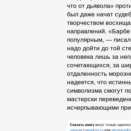
что от дьявола» прот
был даже начат суде
творчеством восхища
направлений. «Барбе 
популярным, — писал 
надо дойти до той ст
человека лишь за не
сочетающихся, за ши
отдаленность морозн
надеется, что истин
символизма смогут по
мастерски переведен
исчерпывающими при
Скачать книгу
могут только зареги
зарегистрируйтесть
или
авторизуйт