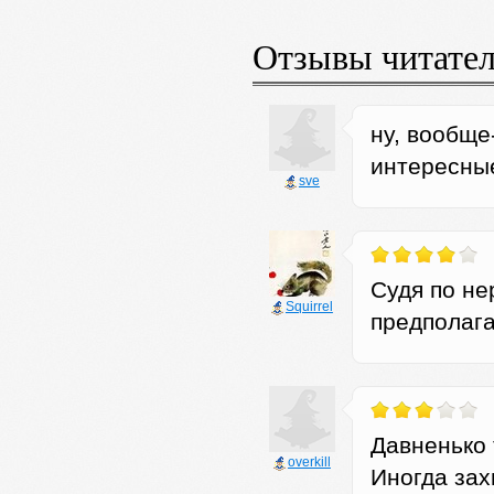
Отзывы читате
ну, вообще
интересные
sve
Судя по не
Squirrel
предполага
Давненько 
оverkill
Иногда зах