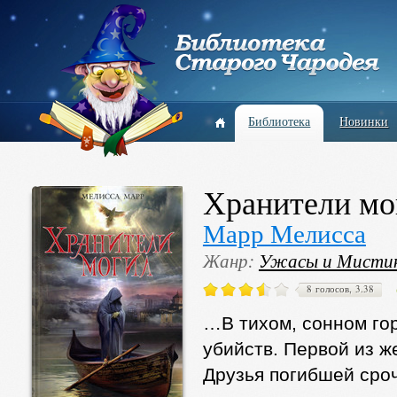
Библиотека
Новинки
Хранители мо
Марр Мелисса
Жанр:
Ужасы и Мисти
8 голосов, 3.38
…В тихом, сонном го
убийств. Первой из ж
Друзья погибшей сроч