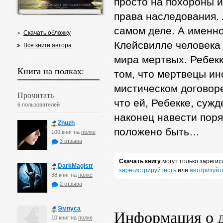
просто на похороны и
права наследования.
самом деле. А именн
Скачать обложку
Клейсвилле человека
Все книги автора
мира мертвых. Ребек
Книга на полках:
том, что мертвецы ин
мистическом договоре
Прочитать
что ей, Ребекке, суж
6 пользователей
наконец навести поря
Zhuzh
положено быть…
100 книг на
полке
3 отзыва
Скачать книгу
могут только зареги
DarkMagistr
зарегистрируйтесть
или
авторизуйт
38 книг на
полке
2 отзыва
Эмпуса
Информация о 
10 книг на
полке