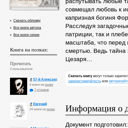
распутывать любые т
совмещал любовь к ис
капризная богиня Фор
Скачать обложку
Расследуя загадочные
Все книги автора
патриции, так и плебе
Все книги серии
масштаба, что перед
Книга на полках:
смертью. Ведь тайна 
Цезаря…
Прочитать
3 пользователя
Скачать книгу
могут только зареги
57-й Александр
зарегистрируйтесть
или
авторизуйт
4 книги на
полке
7 отзывов
Евгений
Информация о 
24 книги на
полке
Документ подготовил