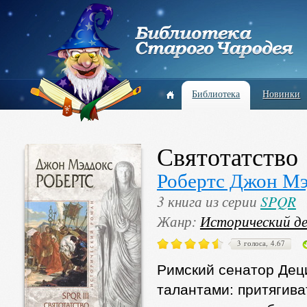
Библиотека
Новинки
Святотатство
Робертс Джон Мэ
3 книга из серии
SPQR
Жанр:
Исторический д
3 голоса, 4.67
Римский сенатор Дец
талантами: притягива