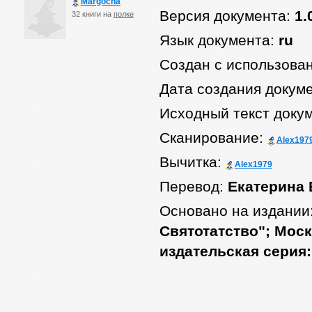
Margocha
Версия документа:
1.
32 книги на
полке
Язык документа:
ru
Создан с использова
Дата создания докум
Исходный текст доку
Сканирование:
Alex197
Вычитка:
Alex1979
Перевод:
Екатерина
Основано на издании
Святотатство"; Москв
издательская серия