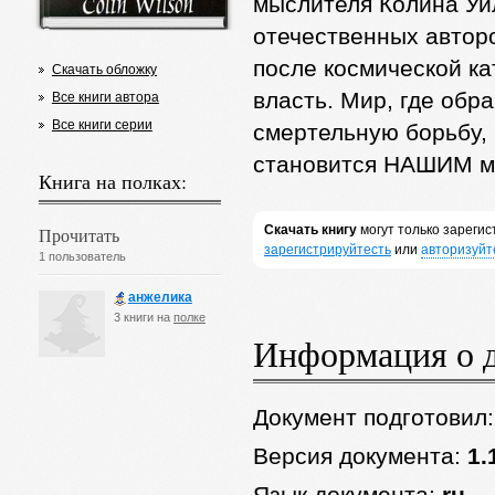
мыслителя Колина Уи
отечественных автор
после космической ка
Скачать обложку
власть. Мир, где обр
Все книги автора
Все книги серии
смертельную борьбу, 
становится НАШИМ м
Книга на полках:
Скачать книгу
могут только зареги
Прочитать
зарегистрируйтесть
или
авторизуйт
1 пользователь
анжелика
3 книги на
полке
Информация о 
Документ подготовил
Версия документа:
1.