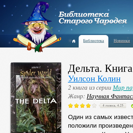
Библиотека
Новинки
Дельта. Книга
Уилсон Колин
2 книга из серии
Мир па
Жанр:
Научная Фантас
4 голоса, 4.25
Один из самых извес
положили произведен